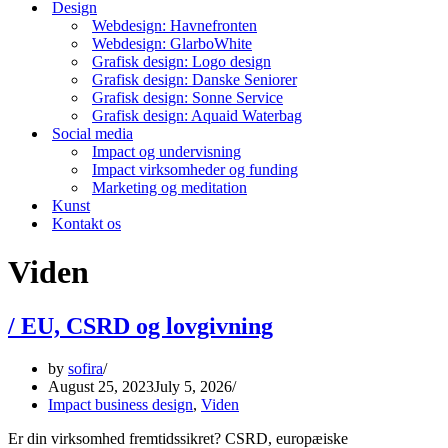
Design
Webdesign: Havnefronten
Webdesign: GlarboWhite
Grafisk design: Logo design
Grafisk design: Danske Seniorer
Grafisk design: Sonne Service
Grafisk design: Aquaid Waterbag
Social media
Impact og undervisning
Impact virksomheder og funding
Marketing og meditation
Kunst
Kontakt os
Viden
/ EU, CSRD og lovgivning
by
sofira
August 25, 2023
July 5, 2026
Impact business design
,
Viden
Er din virksomhed fremtidssikret? CSRD, europæiske