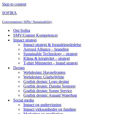
Skip to content
SOFIRA
Conversations | KPIs | Sustainability
Om Sofira
SMV:Grønne Kompetencer
Impact strategi
Impact strategi & forandringsledelse
Aerosol Alliance – branding
Sustainable Technology – strategi
Klima & kreativitet – strategi
T-shirt Ministeriet – brand strategi
Design
Webdesign: Havnefronten
Webdesign: GlarboWhite
Grafisk design: Logo design
Grafisk design: Danske Seniorer
Grafisk design: Sonne Service
Grafisk design: Aquaid Waterbag
Social media
Impact og undervisning
Impact virksomheder og funding
Marketing og meditation