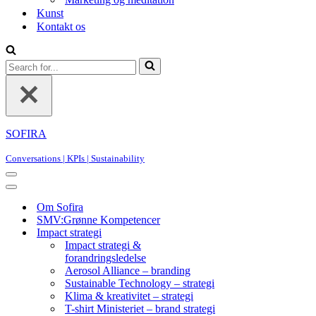
Kunst
Kontakt os
Search
for...
SOFIRA
Conversations | KPIs | Sustainability
Navigation
Menu
Navigation
Menu
Om Sofira
SMV:Grønne Kompetencer
Impact strategi
Impact strategi &
forandringsledelse
Aerosol Alliance – branding
Sustainable Technology – strategi
Klima & kreativitet – strategi
T-shirt Ministeriet – brand strategi