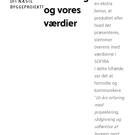
DIT NÆSTE
en ekstra
og vores
BYGGEPROJEKT?
bonus, at
værdier
produktet eller
hvad der
præsenteres,
stemmer
overens med
værdierne i
SOFIRA.
I dette tilfælde,
var det at
formidle og
kommunikere
”
20 års erfaring
med
projektering,
rådgivning og
udførelse af
byggeri med