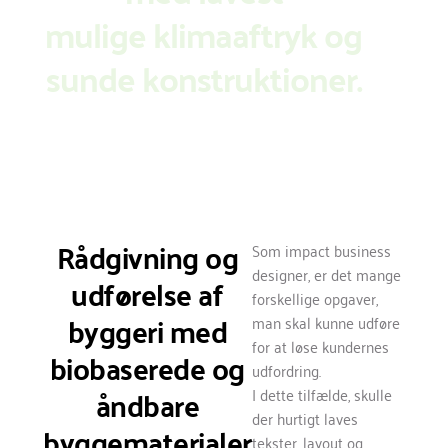
mulige klimaaftryk og
sunde konstruktioner.
Rådgivning og
Som impact business
designer, er det mange
udførelse af
forskellige opgaver,
byggeri med
man skal kunne udføre
for at løse kundernes
biobaserede og
udfordring.
åndbare
I dette tilfælde, skulle
der hurtigt laves
byggematerialer
tekster, layout og