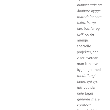
biobaserede og
åndbare bygge-
materialer som
halm, hamp,
hør, træ, ler og
kalk
” og de
mange,
specielle
projekter, der
viser hvordan
man kan lave
bygninger med
med... "langt
bedre lyd, lys,
luft og i det
hele taget
generelt mere
komfort."