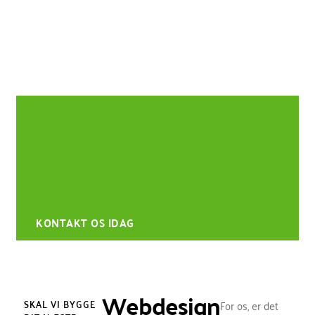
Vil du bygge din virksomhed
bæredygtigt?
Hvis du/I har et tilsvarende projekt, eller hensigt om at
præsentere jeres idé eller koncept, måske på et
website? - så lad os tage en snak.
KONTAKT OS IDAG
Webdesign
SKAL VI BYGGE
For os, er det