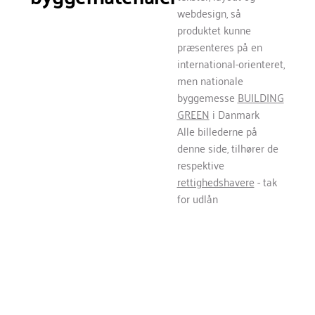
webdesign, så
produktet kunne
præsenteres på en
international-orienteret,
men nationale
byggemesse
BUILDING
GREEN
i Danmark
Alle billederne på
denne side, tilhører de
respektive
rettighedshavere
- tak
for udlån
Hvad fik kunden udaf det?