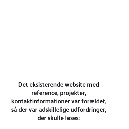
kompetencer, erfaring og
de projekter, som man er
stolt af.
Caroline White
PROJEKTERENDE INGENIØR
/
PARTNER
Det eksisterende website med
reference, projekter,
kontaktinformationer var forældet,
så der var adskillelige udfordringer,
der skulle løses: