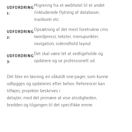
Migrering fra et webhotel til et andet
UDFORDRING
/inkluderede flytning af databaser,
1:
mailkonti etc.
Opsætning af det mest foretrukne cms
UDFORDRING
(wordpress), tekster, menupunkter,
2:
navigation, sideindhold layout.
Det skal være let at vedligeholde og
UDFORDRING
opdatere og se professionelt ud.
3:
Det blev en løsning, en såkaldt one-pager, som kunne
udbygges og opdateres efter behov. Referencer kan
tilføjes, projekter beskrives i
detajler, med det primære at vise alsidigheden,
bredden og tilgangen til det specifikke emne.