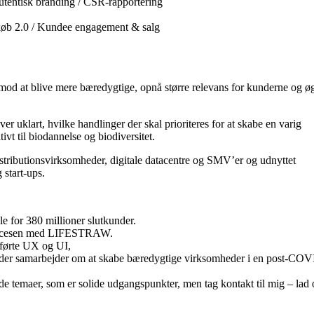
utentisk branding / CSR-rapportering
dkøb 2.0 / Kundee engagement & salg
mod at blive mere bæredygtige, opnå større relevans for kunderne og ø
er uklart, hvilke handlinger der skal prioriteres for at skabe en varig
vt til biodannelse og biodiversitet.
stributionsvirksomheder, digitale datacentre og SMV’er og udnyttet
start-ups.
e for 380 millioner slutkunder.
 succesen med LIFESTRAW.
dførte UX og UI,
, der samarbejder om at skabe bæredygtige virksomheder i en post-COV
 temaer, som er solide udgangspunkter, men tag kontakt til mig – lad 