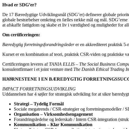
Hvad er SDG’er?
De 17 Bæredygtige Udviklingsmål (SDG’er) definerer globale prioritet
globale bestræbelser omkring en fælles række mål og mål. SDG’erne k
at afskaffe fattigdom og skabe et liv i værdighed og muligheder for 
Om certificeringen:
Bæredygtig forretningsforandringsleder
er en akkrediteret praktisk 5
Kurset er en kombination af teori, praktisk CSR-viden og praktiske væ
Certificeringen leveres af
TANIA ELLIS – The Social Business Com
konsulentfirmaer i et joint venture med
The Danish Ethical Trading Ini
HJØRNESTENE I EN BÆREDYGTIG FORRETNINGSSUC
IMPACT FORRETNINGSUDVIKLING
Uddannelsen har 4 søjler for strategisk udvikling for at sikre bæredygt
Strategi – Tydelig Formål
Sociale megatrends / CSR-strategier og forretningsmodeller / S
Organisation – Virksomhedsengagement
Forandringsledelse og lederskab / Intern CSR-integration (stru
Kommunikation – Klar Kommunikation