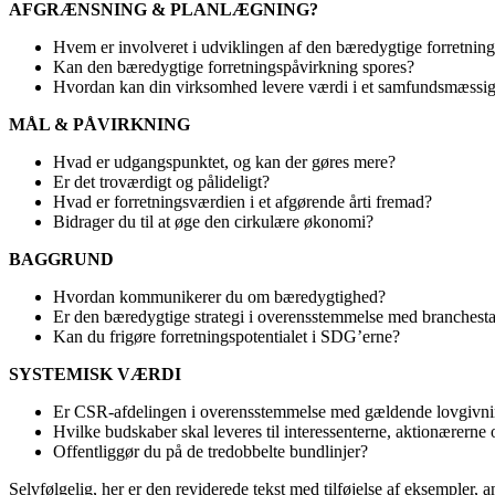
AFGRÆNSNING & PLANLÆGNING?
Hvem er involveret i udviklingen af den bæredygtige forretning
Kan den bæredygtige forretningspåvirkning spores?
Hvordan kan din virksomhed levere værdi i et samfundsmæssig
MÅL & PÅVIRKNING
Hvad er udgangspunktet, og kan der gøres mere?
Er det troværdigt og pålideligt?
Hvad er forretningsværdien i et afgørende årti fremad?
Bidrager du til at øge den cirkulære økonomi?
BAGGRUND
Hvordan kommunikerer du om bæredygtighed?
Er den bæredygtige strategi i overensstemmelse med branchest
Kan du frigøre forretningspotentialet i SDG’erne?
SYSTEMISK VÆRDI
Er CSR-afdelingen i overensstemmelse med gældende lovgivni
Hvilke budskaber skal leveres til interessenterne, aktionærerne 
Offentliggør du på de tredobbelte bundlinjer?
Selvfølgelig, her er den reviderede tekst med tilføjelse af eksempler, a