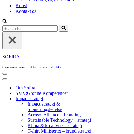
Kunst
Kontakt os
Search
for...
SOFIRA
Conversations | KPIs | Sustainability
Navigation
Menu
Navigation
Menu
Om Sofira
SMV:Grønne Kompetencer
Impact strategi
Impact strategi &
forandringsledelse
Aerosol Alliance – branding
Sustainable Technology – strategi
Klima & kreativitet – strategi
T-shirt Ministeriet – brand strategi