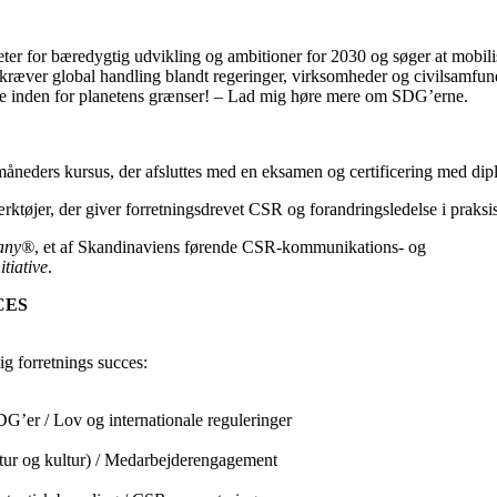
er for bæredygtig udvikling og ambitioner for 2030 og søger at mobili
ræver global handling blandt regeringer, virksomheder og civilsamfun
alle inden for planetens grænser! – Lad mig høre mere om SDG’erne.
-måneders kursus, der afsluttes med en eksamen og certificering med dip
rktøjer, der giver forretningsdrevet CSR og forandringsledelse i praksis
pany®
, et af Skandinaviens førende CSR-kommunikations- og
tiative
.
CES
ig forretnings succes:
DG’er / Lov og internationale reguleringer
ktur og kultur) / Medarbejderengagement