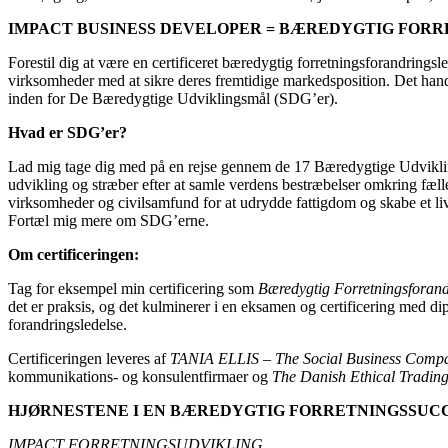
IMPACT BUSINESS DEVELOPER = BÆREDYGTIG FOR
Forestil dig at være en certificeret bæredygtig forretningsforandring
virksomheder med at sikre deres fremtidige markedsposition. Det han
inden for De Bæredygtige Udviklingsmål (SDG’er).
Hvad er SDG’er?
Lad mig tage dig med på en rejse gennem de 17 Bæredygtige Udvikling
udvikling og stræber efter at samle verdens bestræbelser omkring fæll
virksomheder og civilsamfund for at udrydde fattigdom og skabe et li
Fortæl mig mere om SDG’erne.
Om certificeringen:
Tag for eksempel min certificering som
Bæredygtig Forretningsforand
det er praksis, og det kulminerer i en eksamen og certificering med di
forandringsledelse.
Certificeringen leveres af
TANIA ELLIS – The Social Business Com
kommunikations- og konsulentfirmaer og
The Danish Ethical Trading 
HJØRNESTENE I EN BÆREDYGTIG FORRETNINGSSUC
IMPACT FORRETNINGSUDVIKLING