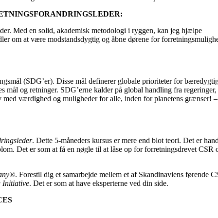
RETNINGSFORANDRINGSLEDER:
sleder. Med en solid, akademisk metodologi i ryggen, kan jeg hjælpe
dler om at være modstandsdygtig og åbne dørene for forretningsmuligh
smål (SDG’er). Disse mål definerer globale prioriteter for bæredygti
es mål og retninger. SDG’erne kalder på global handling fra regeringer,
v med værdighed og muligheder for alle, inden for planetens grænser! –
ringsleder
. Dette 5-måneders kursus er mere end blot teori. Det er han
plom. Det er som at få en nøgle til at låse op for forretningsdrevet CSR 
pany®
. Forestil dig et samarbejde mellem et af Skandinaviens førende 
Initiative
. Det er som at have eksperterne ved din side.
CES