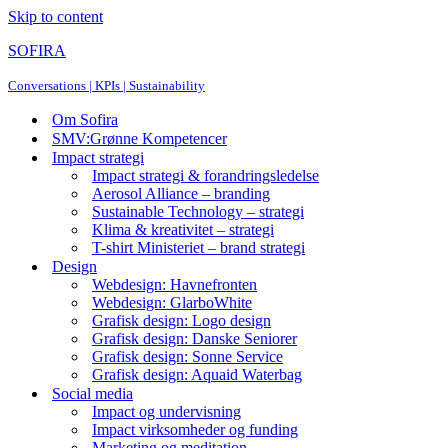
Skip to content
SOFIRA
Conversations | KPIs | Sustainability
Om Sofira
SMV:Grønne Kompetencer
Impact strategi
Impact strategi & forandringsledelse
Aerosol Alliance – branding
Sustainable Technology – strategi
Klima & kreativitet – strategi
T-shirt Ministeriet – brand strategi
Design
Webdesign: Havnefronten
Webdesign: GlarboWhite
Grafisk design: Logo design
Grafisk design: Danske Seniorer
Grafisk design: Sonne Service
Grafisk design: Aquaid Waterbag
Social media
Impact og undervisning
Impact virksomheder og funding
Marketing og meditation