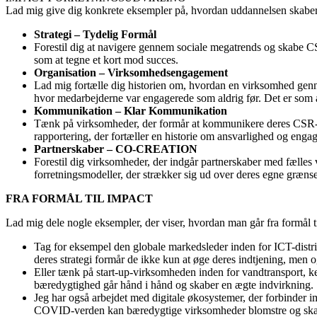
Lad mig give dig konkrete eksempler på, hvordan uddannelsen skaber
Strategi – Tydelig Formål
Forestil dig at navigere gennem sociale megatrends og skabe C
som at tegne et kort mod succes.
Organisation – Virksomhedsengagement
Lad mig fortælle dig historien om, hvordan en virksomhed genn
hvor medarbejderne var engagerede som aldrig før. Det er som 
Kommunikation – Klar Kommunikation
Tænk på virksomheder, der formår at kommunikere deres CSR-e
rapportering, der fortæller en historie om ansvarlighed og enga
Partnerskaber – CO-CREATION
Forestil dig virksomheder, der indgår partnerskaber med fælles
forretningsmodeller, der strækker sig ud over deres egne grænse
FRA FORMÅL TIL IMPACT
Lad mig dele nogle eksempler, der viser, hvordan man går fra formål ti
Tag for eksempel den globale markedsleder inden for ICT-distri
deres strategi formår de ikke kun at øge deres indtjening, men o
Eller tænk på start-up-virksomheden inden for vandtransport,
bæredygtighed går hånd i hånd og skaber en ægte indvirkning.
Jeg har også arbejdet med digitale økosystemer, der forbinder i
COVID-verden kan bæredygtige virksomheder blomstre og skab