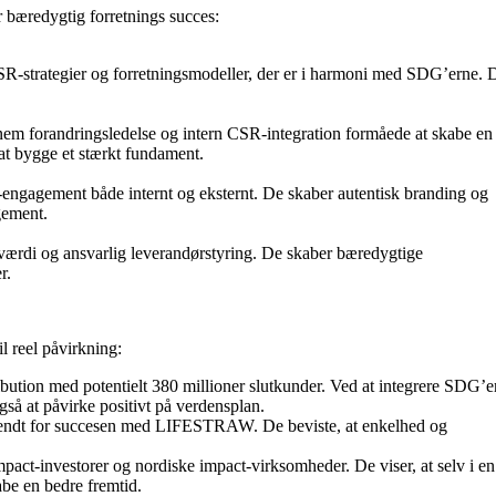
 bæredygtig forretnings succes:
SR-strategier og forretningsmodeller, der er i harmoni med SDG’erne. D
em forandringsledelse og intern CSR-integration formåede at skabe en 
at bygge et stærkt fundament.
ngagement både internt og eksternt. De skaber autentisk branding og
gement.
 værdi og ansvarlig leverandørstyring. De skaber bæredygtige
r.
l reel påvirkning:
bution med potentielt 380 millioner slutkunder. Ved at integrere SDG’e
gså at påvirke positivt på verdensplan.
 kendt for succesen med LIFESTRAW. De beviste, at enkelhed og
mpact-investorer og nordiske impact-virksomheder. De viser, at selv i en
e en bedre fremtid.