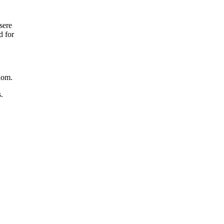
sere
d for
lom.
.