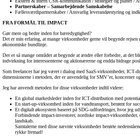
Ekstern & intern CSR-kommunikation / strategier og planer / A
Partnerskaber – Samarbejdende Samskabelse
Fællesværdipartnerskaber / Ansvarlig leverandørstyring og in
FRA FORMÅL TIL IMPACT
Gør mere og bedre inden for bæredygtighed?
Det er min erfaring, at mange virksomheder gerne vil begynde rejsen 
økonomiske bundlinje.
Der er så mange områder at begynde at ændre eller forbedre, at det bliv
indvirkning for interessenterne og aktionærerne og endda bidrage positi
Som freelancer har jeg været i dialog med SaaS-virksomheder, ICT-di
dimensionerne i metoden, der er anvendelig for SMV’er, koncerner og 
Jeg har anvendt metoden for disse virksomheder indtil videre:
En global markedsleder inden for ICT-distribution med potential
En start-up-virksomhed inden for vandtransport, berømt for
Et digitalt økosystem baseret på SDG-udfordringer, hvor jeg u
Forbindende impact-investorer, nordiske impact-virksomheder
landskab.
Samtalerne med disse nævnte virksomheder berørte nedenstående
rykke fremad!