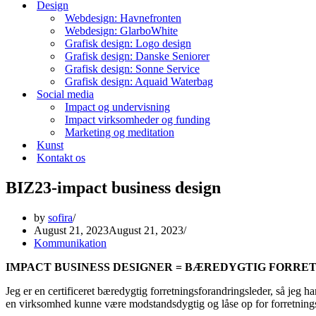
Design
Webdesign: Havnefronten
Webdesign: GlarboWhite
Grafisk design: Logo design
Grafisk design: Danske Seniorer
Grafisk design: Sonne Service
Grafisk design: Aquaid Waterbag
Social media
Impact og undervisning
Impact virksomheder og funding
Marketing og meditation
Kunst
Kontakt os
BIZ23-impact business design
by
sofira
August 21, 2023
August 21, 2023
Kommunikation
IMPACT BUSINESS DESIGNER = BÆREDYGTIG FORRE
Jeg er en certificeret bæredygtig forretningsforandringsleder, så jeg h
en virksomhed kunne være modstandsdygtig og låse op for forretnin