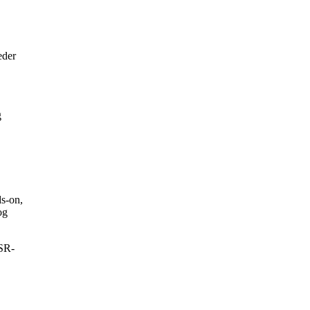
eder
g
ds-on,
og
CSR-