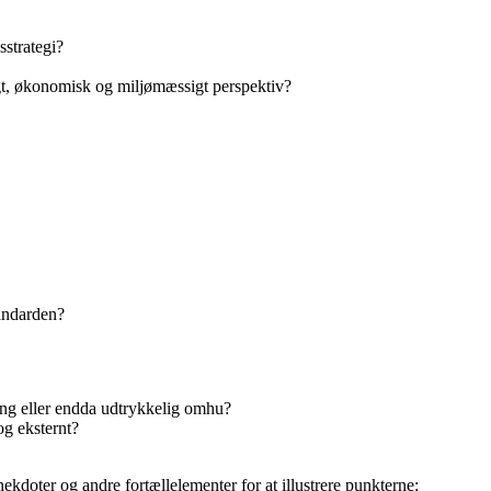
sstrategi?
t, økonomisk og miljømæssigt perspektiv?
andarden?
ng eller endda udtrykkelig omhu?
og eksternt?
nekdoter og andre fortællelementer for at illustrere punkterne: