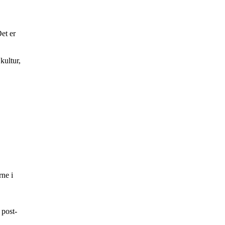
et er
kultur,
rne i
 post-