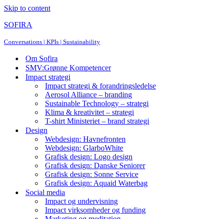
Skip to content
SOFIRA
Conversations | KPIs | Sustainability
Om Sofira
SMV:Grønne Kompetencer
Impact strategi
Impact strategi & forandringsledelse
Aerosol Alliance – branding
Sustainable Technology – strategi
Klima & kreativitet – strategi
T-shirt Ministeriet – brand strategi
Design
Webdesign: Havnefronten
Webdesign: GlarboWhite
Grafisk design: Logo design
Grafisk design: Danske Seniorer
Grafisk design: Sonne Service
Grafisk design: Aquaid Waterbag
Social media
Impact og undervisning
Impact virksomheder og funding
Marketing og meditation