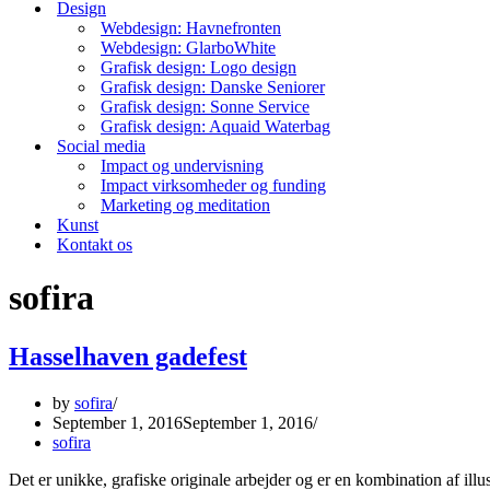
Design
Webdesign: Havnefronten
Webdesign: GlarboWhite
Grafisk design: Logo design
Grafisk design: Danske Seniorer
Grafisk design: Sonne Service
Grafisk design: Aquaid Waterbag
Social media
Impact og undervisning
Impact virksomheder og funding
Marketing og meditation
Kunst
Kontakt os
sofira
Hasselhaven gadefest
by
sofira
September 1, 2016
September 1, 2016
sofira
Det er unikke, grafiske originale arbejder og er en kombination af illu