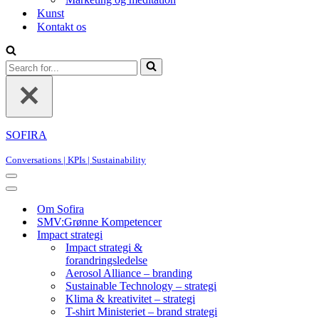
Kunst
Kontakt os
Search
for...
SOFIRA
Conversations | KPIs | Sustainability
Navigation
Menu
Navigation
Menu
Om Sofira
SMV:Grønne Kompetencer
Impact strategi
Impact strategi &
forandringsledelse
Aerosol Alliance – branding
Sustainable Technology – strategi
Klima & kreativitet – strategi
T-shirt Ministeriet – brand strategi