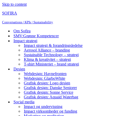
Skip to content
SOFIRA
Conversations | KPIs | Sustainability
Om Sofira
SMV:Grønne Kompetencer
Impact strategi
Impact strategi & forandringsledelse
Aerosol Alliance – branding
Sustainable Technology – strategi
Klima & kreativitet – strategi
T-shirt Ministeriet – brand strategi
Design
Webdesign: Havnefronten
Webdesign: GlarboWhite
Grafisk design: Logo design
Grafisk design: Danske Seniorer
Grafisk design: Sonne Service
Grafisk design: Aquaid Waterbag
Social media
Impact og undervisning
Impact virksomheder og funding
Marketing og meditation