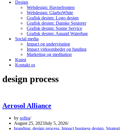
Design
Webdesign: Havnefronten
Webdesign: GlarboWhite
Grafisk design: Logo design
Grafisk design: Danske Seniorer
Grafisk design: Sonne Service
Grafisk design: Aquaid Waterbag
Social media
Impact og undervisning
Impact virksomheder og funding
Marketing og meditation
Kunst
Kontakt os
design process
Aerosol Alliance
by
sofira
August 25, 2023
July 5, 2026
branding
,
design process
,
Impact business design
,
Strategi