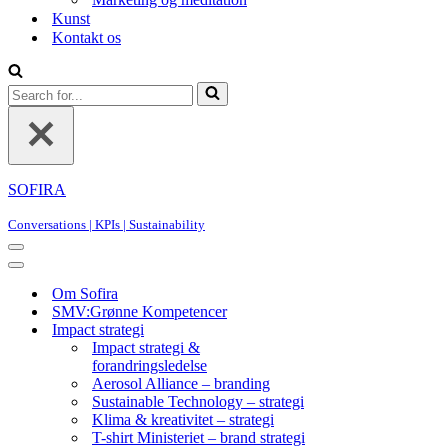
Kunst
Kontakt os
Search
for...
SOFIRA
Conversations | KPIs | Sustainability
Navigation
Menu
Navigation
Menu
Om Sofira
SMV:Grønne Kompetencer
Impact strategi
Impact strategi &
forandringsledelse
Aerosol Alliance – branding
Sustainable Technology – strategi
Klima & kreativitet – strategi
T-shirt Ministeriet – brand strategi