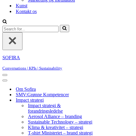
Kunst
Kontakt os
Search
for...
SOFIRA
Conversations | KPIs | Sustainability
Navigation
Menu
Navigation
Menu
Om Sofira
SMV:Grønne Kompetencer
Impact strategi
Impact strategi &
forandringsledelse
Aerosol Alliance – branding
Sustainable Technology – strategi
Klima & kreativitet – strategi
T-shirt Ministeriet – brand strategi