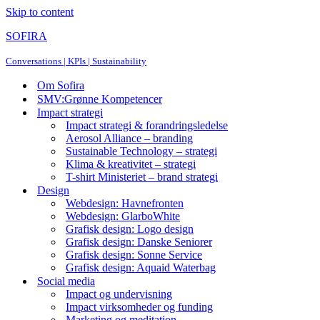
Skip to content
SOFIRA
Conversations | KPIs | Sustainability
Om Sofira
SMV:Grønne Kompetencer
Impact strategi
Impact strategi & forandringsledelse
Aerosol Alliance – branding
Sustainable Technology – strategi
Klima & kreativitet – strategi
T-shirt Ministeriet – brand strategi
Design
Webdesign: Havnefronten
Webdesign: GlarboWhite
Grafisk design: Logo design
Grafisk design: Danske Seniorer
Grafisk design: Sonne Service
Grafisk design: Aquaid Waterbag
Social media
Impact og undervisning
Impact virksomheder og funding
Marketing og meditation