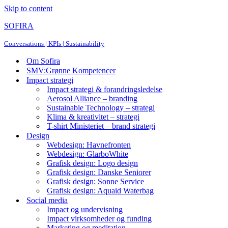
Skip to content
SOFIRA
Conversations | KPIs | Sustainability
Om Sofira
SMV:Grønne Kompetencer
Impact strategi
Impact strategi & forandringsledelse
Aerosol Alliance – branding
Sustainable Technology – strategi
Klima & kreativitet – strategi
T-shirt Ministeriet – brand strategi
Design
Webdesign: Havnefronten
Webdesign: GlarboWhite
Grafisk design: Logo design
Grafisk design: Danske Seniorer
Grafisk design: Sonne Service
Grafisk design: Aquaid Waterbag
Social media
Impact og undervisning
Impact virksomheder og funding
Marketing og meditation