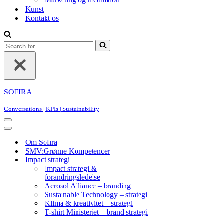
Kunst
Kontakt os
Search
for...
SOFIRA
Conversations | KPIs | Sustainability
Navigation
Menu
Navigation
Menu
Om Sofira
SMV:Grønne Kompetencer
Impact strategi
Impact strategi &
forandringsledelse
Aerosol Alliance – branding
Sustainable Technology – strategi
Klima & kreativitet – strategi
T-shirt Ministeriet – brand strategi