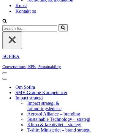
Kunst
Kontakt os
Search
for...
SOFIRA
Conversations | KPIs | Sustainability
Navigation
Menu
Navigation
Menu
Om Sofira
SMV:Grønne Kompetencer
Impact strategi
Impact strategi &
forandringsledelse
Aerosol Alliance – branding
Sustainable Technology – strategi
Klima & kreativitet – strategi
T-shirt Ministeriet – brand strategi