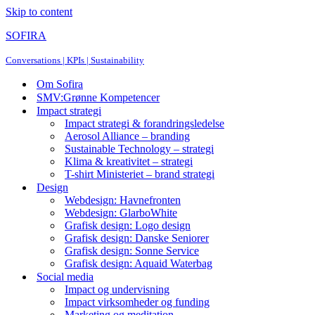
Skip to content
SOFIRA
Conversations | KPIs | Sustainability
Om Sofira
SMV:Grønne Kompetencer
Impact strategi
Impact strategi & forandringsledelse
Aerosol Alliance – branding
Sustainable Technology – strategi
Klima & kreativitet – strategi
T-shirt Ministeriet – brand strategi
Design
Webdesign: Havnefronten
Webdesign: GlarboWhite
Grafisk design: Logo design
Grafisk design: Danske Seniorer
Grafisk design: Sonne Service
Grafisk design: Aquaid Waterbag
Social media
Impact og undervisning
Impact virksomheder og funding
Marketing og meditation