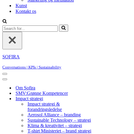
Kunst
Kontakt os
Search
for...
SOFIRA
Conversations | KPIs | Sustainability
Navigation
Menu
Navigation
Menu
Om Sofira
SMV:Grønne Kompetencer
Impact strategi
Impact strategi &
forandringsledelse
Aerosol Alliance – branding
Sustainable Technology – strategi
Klima & kreativitet – strategi
T-shirt Ministeriet – brand strategi