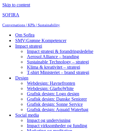
Skip to content
SOFIRA
Conversations | KPIs | Sustainability
Om Sofira
SMV:Grønne Kompetencer
Impact strategi
Impact strategi & forandringsledelse
Aerosol Alliance – branding
Sustainable Technology – strategi
Klima & kreativitet – strategi
T-shirt Ministeriet – brand strategi
Design
Webdesign: Havnefronten
Webdesign: GlarboWhite
Grafisk design: Logo design
Grafisk design: Danske Seniorer
Grafisk design: Sonne Service
Grafisk design: Aquaid Waterbag
Social media
Impact og undervisning
Impact virksomheder og funding
Marketing og meditation