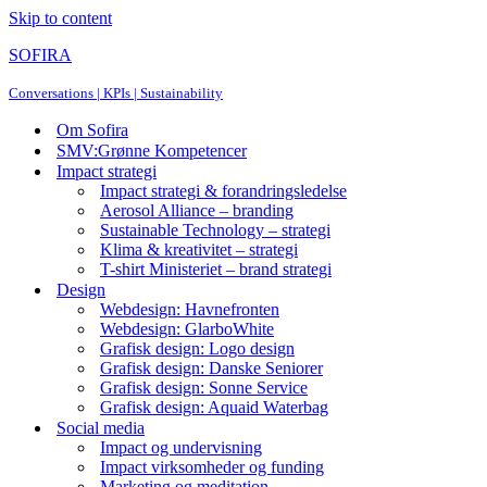
Skip to content
SOFIRA
Conversations | KPIs | Sustainability
Om Sofira
SMV:Grønne Kompetencer
Impact strategi
Impact strategi & forandringsledelse
Aerosol Alliance – branding
Sustainable Technology – strategi
Klima & kreativitet – strategi
T-shirt Ministeriet – brand strategi
Design
Webdesign: Havnefronten
Webdesign: GlarboWhite
Grafisk design: Logo design
Grafisk design: Danske Seniorer
Grafisk design: Sonne Service
Grafisk design: Aquaid Waterbag
Social media
Impact og undervisning
Impact virksomheder og funding
Marketing og meditation