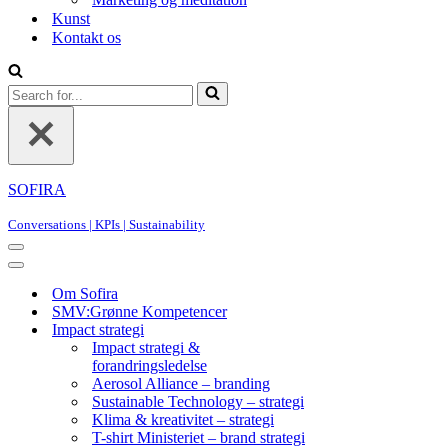
Kunst
Kontakt os
Search
for...
SOFIRA
Conversations | KPIs | Sustainability
Navigation
Menu
Navigation
Menu
Om Sofira
SMV:Grønne Kompetencer
Impact strategi
Impact strategi &
forandringsledelse
Aerosol Alliance – branding
Sustainable Technology – strategi
Klima & kreativitet – strategi
T-shirt Ministeriet – brand strategi