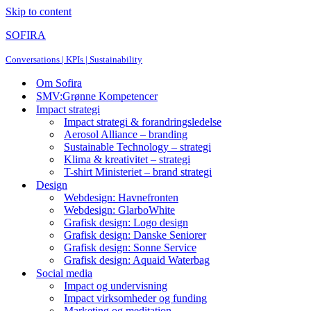
Skip to content
SOFIRA
Conversations | KPIs | Sustainability
Om Sofira
SMV:Grønne Kompetencer
Impact strategi
Impact strategi & forandringsledelse
Aerosol Alliance – branding
Sustainable Technology – strategi
Klima & kreativitet – strategi
T-shirt Ministeriet – brand strategi
Design
Webdesign: Havnefronten
Webdesign: GlarboWhite
Grafisk design: Logo design
Grafisk design: Danske Seniorer
Grafisk design: Sonne Service
Grafisk design: Aquaid Waterbag
Social media
Impact og undervisning
Impact virksomheder og funding
Marketing og meditation