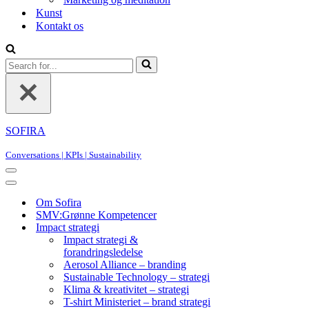
Kunst
Kontakt os
Search
for...
SOFIRA
Conversations | KPIs | Sustainability
Navigation
Menu
Navigation
Menu
Om Sofira
SMV:Grønne Kompetencer
Impact strategi
Impact strategi &
forandringsledelse
Aerosol Alliance – branding
Sustainable Technology – strategi
Klima & kreativitet – strategi
T-shirt Ministeriet – brand strategi