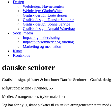
Design
Webdesign: Havnefronten
Webdesign: GlarboWhite
Grafisk design: Logo design
Grafisk design: Danske Seniorer
Grafisk design: Sonne Service
Grafisk design: Aquaid Waterbag
Social media
Impact og undervisning
Impact virksomheder og funding
Marketing og meditation
Kunst
Kontakt os
danske seniorer
Grafisk design, plakater & brochurer Danske Seniorer – Grafisk
Målgruppe: Mænd / Kvinder, 55+
Medier: Arrangementer, trykte materialer
Jeg har for nylig skabt plakater til en række arrangementer rettet mo