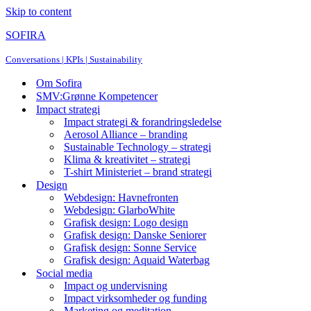
Skip to content
SOFIRA
Conversations | KPIs | Sustainability
Om Sofira
SMV:Grønne Kompetencer
Impact strategi
Impact strategi & forandringsledelse
Aerosol Alliance – branding
Sustainable Technology – strategi
Klima & kreativitet – strategi
T-shirt Ministeriet – brand strategi
Design
Webdesign: Havnefronten
Webdesign: GlarboWhite
Grafisk design: Logo design
Grafisk design: Danske Seniorer
Grafisk design: Sonne Service
Grafisk design: Aquaid Waterbag
Social media
Impact og undervisning
Impact virksomheder og funding
Marketing og meditation