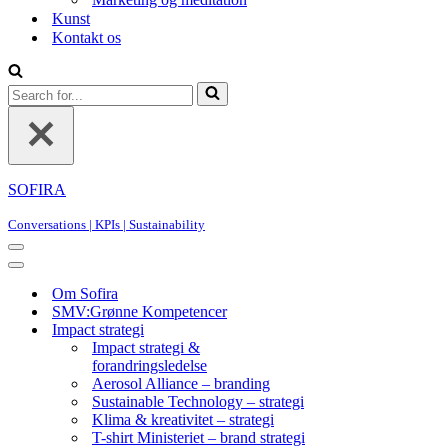
Kunst
Kontakt os
Search
for...
SOFIRA
Conversations | KPIs | Sustainability
Navigation
Menu
Navigation
Menu
Om Sofira
SMV:Grønne Kompetencer
Impact strategi
Impact strategi &
forandringsledelse
Aerosol Alliance – branding
Sustainable Technology – strategi
Klima & kreativitet – strategi
T-shirt Ministeriet – brand strategi